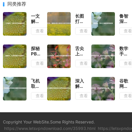
同类推荐
一文
长图
鲁智
解
打
深，
答，
印，
侠义
查看
查看
查
孕妇
解锁
江湖
可以
长卷
的传
吃紫
之美
奇故
苏
及分
事
探秘
舌尖
数学
吗？
页打
PB，
上的
手抄
印实
它到
浪
报文
查看
查看
查
用指
底是
漫，
字，
南
什么
舌吻
知识
意
小说
与创
思？
的独
意的
飞机
深入
谷歌
特魅
完美
取票
解析
网页
力与
融合
登机
正弦
版，
查看
查看
查
素材
及书
流程
波及
开启
写方
全解
交流
便捷
法
析及
电正
网络
流程
弦波
之
图展
的含
旅，
Copyright Your WebSite.Some Rights Reserved.
示
义
点击
https://www.letsvpndownload.com/35993.html
https://letsvpnd
入口