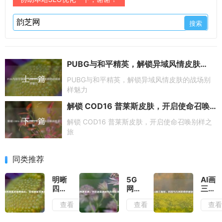
PUBG与和平精英，解锁异域风情皮肤的战场别样魅力
上一篇
PUBG与和平精英，解锁异域风情皮肤的战场别
样魅力
解锁 COD16 普莱斯皮肤，开启使命召唤别样之旅
下一篇
解锁 COD16 普莱斯皮肤，开启使命召唤别样之
旅
同类推荐
明晰
5G
AI画
四项
网速
三角
基本
实
形，
查看
查看
查
原则
测，
科技
核
开启
与几