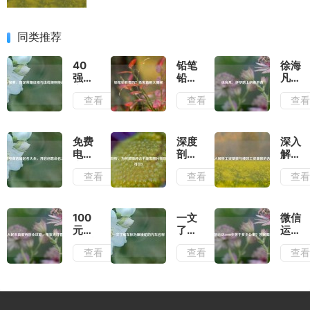
同类推荐
40
铅笔
徐海
强
铅有
凡，
赛，
毒
逐梦
查看
查看
查
国足
吗？
路上
荣耀
危害
的奋
征程
真相
进者
与出
大揭
免费
深度
深入
线规
秘
电商
剖
解析
则挑
店铺
析，
工资
查看
查看
查
战
起名
为何
基数
大
微博
与绩
全，
评论
效工
开启
不能
资基
100
一文
微信
创意
发图
数的
元人
了解
运动
命名
片而
含义
民币
车标
2000
查看
查看
查
之旅
别人
真假
为眼
步等
却可
辨别
镜蛇
于多
以？
全攻
的汽
少公
略，
车名
里？
用紫
称
答案