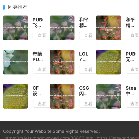
同类推荐
PUBG
和平
和平
飞机
精英
精英
开启
迎春
与伏
查看
查看
查
地点
模
拉夫
全解
式，
音乐
析及
温暖
的奇
驾驶
故事
妙碰
奇葩
LOL
PUBG
方法
及获
撞，
PUBG
7 级
无法
取途
和平
别样
无周
创建
查看
查看
查
径探
精英
战场
免，
上架
寻
伏魔
体验
新手
及文
团歌
与纸
之路
件问
曲
飞机
的别
题剖
CF
CSGO
Stea
折法
样挑
析与
设置
闪亮
中国
战
解决
出现
贴纸
区上
查看
查看
查
思路
地图
推
线，
界面
荐，
游戏
的方
游戏
市场
法
中的
迎来
璀璨
新变
Copyright Your WebSite.Some Rights Reserved.
点缀
革与
https://m.letsvpndownload.com/38860.html
https://letsvpndow
挑战