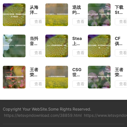
从海
逆战
下载
洋霸
约瑟
Stea
主到
夫海
官方
查看
查看
查
王者
报与
应
荣
cos，
用，
耀，
开启
开启
跨越
游戏
游戏
当抖
Steam
CF
领域
世界
世界
音徐
上的
俱乐
的荣
视觉
新体
凤年
绿血
部卡
查看
查看
查
耀追
盛宴
验
遇上
奇旅
法揭
寻及
CSGO，
游
秘，
下载
抖音
戏，
可行
安装
徐凤
绿血
性探
王者
CSGO
王者
年究
究与
荣耀
世界
荣耀
竟是
金卡
暴君
中的
掉战
查看
查看
查
谁？
位置
的传
戴西
斗
查询
奇故
传奇
力，
事揭
西装
原因
秘
剖析
与恢
Copyright Your WebSite.Some Rights Reserved.
复应
https://letsvpndownload.com/38859.html
https://www.letsvpnd
对之
策