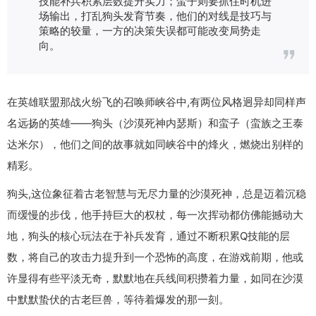
技能补兵积累层数提升实力；蛮子则要抓住时机进
场输出，打乱狗头发育节奏，他们的对线是技巧与
策略的较量，一方的决策失误都可能改变局势走
向。
在英雄联盟那战火纷飞的召唤师峡谷中,有两位风格迥异却同样声
名远扬的英雄——狗头（沙漠死神内瑟斯）和蛮子（蛮族之王泰
达米尔），他们之间的故事就如同峡谷中的烽火，燃烧出别样的
精彩。
狗头,这位象征着古老智慧与无尽力量的沙漠死神，总是迈着沉稳
而缓慢的步伐，他手持巨大的权杖，每一次挥动都仿佛能撼动大
地，狗头的核心玩法在于补兵发育，通过不断积累Q技能的层
数，将自己的攻击力提升到一个恐怖的高度，在游戏前期，他或
许显得有些平淡无奇，默默地在兵线间积攒着力量，如同在沙漠
中默默蛰伏的古老巨兽，等待着爆发的那一刻。