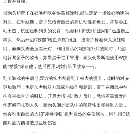
上横冲直撞。
当狗头和蛮子在召唤师峡谷狭路相逢时,那注定是一场惊心动魄的
对决，在对线期，蛮子凭借着自己的高机动性和爆发，常常会主
动出击，试图压制狗头的发育，他会利用E技能“旋风斩”迅速接近
狗头，然后开启Q技能“嗜血杀戮”回血，接着挥舞着斧头疯狂输
出，而狗头则会沉着应对，利用自己的Q技能补兵的同时，巧妙
地躲避蛮子的攻击，如果蛮子过于冒进，狗头会果断地使用W技
能“枯萎”减速他，然后再用Q技能给予致命一击。
到了游戏的中后期,双方的实力都得到了极大的提升，此时的对决
更加激烈，也更加考验双方玩家的操作和意识，蛮子在团战中往
往会寻找合适的时机，开启大招冲进敌方后排，凭借着高爆发的
伤害瞬间收割人头，而狗头则是团队中的稳定输出和控制力量，
他会利用自己的大招“死神降临”提升自己的各项属性，同时用Q技
能对敌方前排造成巨额伤害。