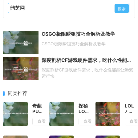
CSGO极限瞬狙技巧全解析及教学
上一篇
CSGO极限瞬狙技巧全解析及教学
深度剖析CF游戏硬件需求，吃什么性能能让游戏运行快
下一篇
深度剖析CF游戏硬件需求，吃什么性能能让游戏
运行快
同类推荐
奇葩
探秘
LOL
PUBG
LOL
7 级
别样
峡谷
无周
查看
查看
查
战场
巨无
免，
体验
霸英
新手
与纸
雄及
之路