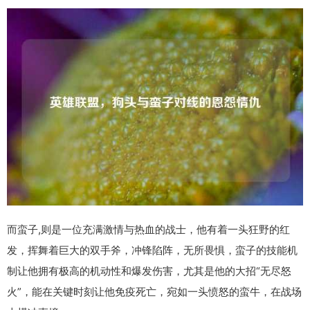
而蛮子,则是一位充满激情与热血的战士，他有着一头狂野的红
发，挥舞着巨大的双手斧，冲锋陷阵，无所畏惧，蛮子的技能机
制让他拥有极高的机动性和爆发伤害，尤其是他的大招“无尽怒
火”，能在关键时刻让他免疫死亡，宛如一头愤怒的蛮牛，在战场