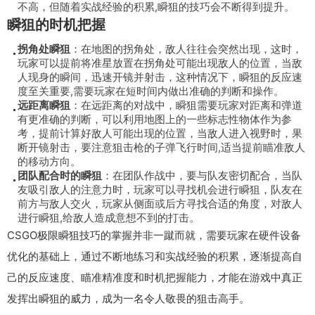
不高，但随着实战经验的积累,瞬狙的技巧会不断得到提升。
瞬狙的时机把握
拐角处瞬狙
：在地图的拐角处，敌人往往会突然出现，这时，
玩家可以提前将准星放置在拐角处可能出现敌人的位置，当敌
人现身的瞬间，迅速开镜并射击，这种情况下，瞬狙的反应速
度至关重要,需要玩家在短时间内做出准确的判断和操作。
远距离瞬狙
：在远距离的对战中，瞬狙需要玩家对距离和弹道
有更准确的判断，可以利用地图上的一些标志性物体作为参
考，提前计算好敌人可能出现的位置，当敌人进入视野时，果
断开镜射击，要注意狙击枪的子弹飞行时间,适当提前瞄准敌人
的移动方向。
团队配合时的瞬狙
：在团队作战中，要与队友密切配合，当队
友吸引敌人的注意力时，玩家可以寻找机会进行瞬狙，队友在
前方与敌人交火，玩家从侧面或后方寻找合适的角度，对敌人
进行瞬狙,给敌人造成意想不到的打击。
CSGO极限瞬狙技巧的掌握并非一蹴而就，需要玩家在硬件设备
优化的基础上，通过不断地练习和实战经验的积累，逐渐提高自
己的反应速度、瞄准精准度和时机把握能力，才能在游戏中真正
发挥出瞬狙的威力，成为一名令人敬畏的狙击高手。