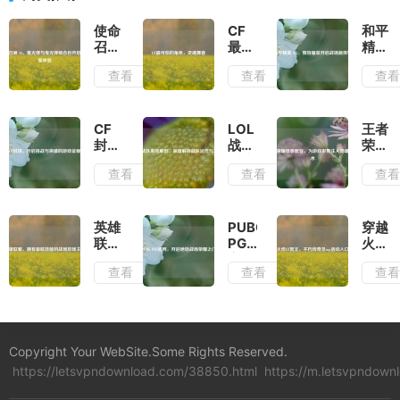
使命
CF
和平
召唤
最可
精英
16，
怕的
SS2
查看
查看
查
鬼光
角
独特
弹与
色，
服装
曳光
灵魂
开启
弹组
舞者
战场
CF
LOL
王者
合包
新体
封
战队
荣耀
开启
验
顶，
系统
怪兽
查看
查看
查
游戏
开启
解
配
新体
挑战
剖，
音，
验
与突
深度
为游
破的
解析
戏世
英雄
PUBG
穿越
游戏
战队
界注
联
PGI
火线
征程
运作
入灵
盟，
官
CF
查看
查看
查
与发
魂的
拥有
网，
冥
展
艺术
晕眩
开启
王，
技能
绝地
不朽
的战
战场
传奇
场控
荣耀
及
Copyright Your WebSite.Some Rights Reserved.
场主
之门
usp
https://letsvpndownload.com/38850.html
宰
https://m.letsvpndow
活动
入口