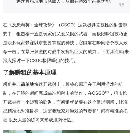
迅速且精准地击杀敌人，从而在游戏里占据优势。
在《反恐精英：全球攻势》（CSGO）这款极具竞技性的射击游
戏中，狙击枪一直是玩家们又爱又恨的武器，而极限瞬狙技巧更
是众多玩家梦寐以求想要掌握的神技，它能够在瞬间给予敌人致
命一击，在紧张刺激的对战中发挥出巨大的威力，下面,我们就来
深入探讨一下CSGO极限瞬狙的技巧。
了解瞬狙的基本原理
瞬狙并非简单地快速开镜射击，其核心原理在于利用游戏的机
制，在开镜的瞬间完成瞄准和射击的动作，在CSGO里，狙击枪
开镜会有一个短暂的延迟，而瞬狙就是要在这个延迟期间，让准
星精准地对准目标，这需要玩家对游戏的节奏和时间有精准的把
握,以及大量的练习来形成肌肉记忆。