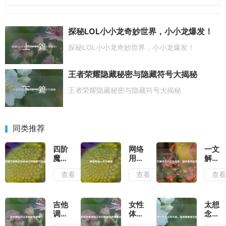
探秘LOL小小龙奇妙世界，小小龙爆发！
上一篇
探秘LOL小小龙奇妙世界，小小龙爆发！
王者荣耀隐藏秘密与隐藏符号大揭秘
下一篇
王者荣耀隐藏秘密与隐藏符号大揭秘
同类推荐
四阶
网络
一文
魔方
用语
解读
拆解
ghs
古代
查看
查看
查
后拼
含义
巡抚
装回
解读
品
去的
级，
简便
巡抚
吉他
女性
太想
方法
是几
调弦
体重
念一
视频
品
方法
持续
个人