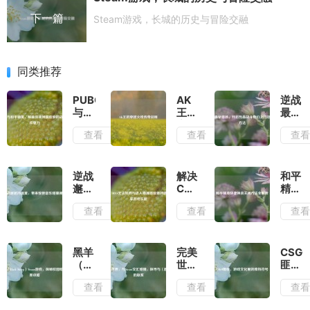
下一篇
Steam游戏，长城的历史与冒险交融
同类推荐
PUBG
AK
逆战
与和
王的
最早
平精
穿越
猎
查看
查看
查
英，
火线
场，
解锁
传奇
开启
异域
征程
热血
风情
战斗
逆战
解决
和平
皮肤
奇幻
邂逅
COD16
精英
的战
之门
冯提
无法
快捷
查看
查看
查
场别
及进
莫，
转向
换装
样魅
入方
带来
与进
关闭
力
法
惊艳
入瞄
方法
音乐
准线
全解
黑羊
完美
CSG
碰撞
设置
析
（Black
世
匪
视频
问
Sheep）
界，
标，
查看
查看
查
题，
Steam
与
游戏
畅享
游
Steam
文化