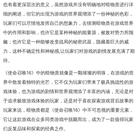
也有着更深层次的意义，虽然游戏并没有明确地对暗物质进行详
细的阐述，但它的出现为游戏的世界观增添了一份神秘的色彩，
玩家们可以尽情地发挥自己的想象力，去猜测暗物质在游戏世界
中的作用和影响，也许它是某种神秘的能量源，被敌对势力所觊
觎；也许它是一种能够改变战局的秘密武器，隐藏着巨大的威
力，这种不确定性和神秘感,让玩家们对游戏的剧情发展充满了期
待。
《使命召唤16》中的暗物质就像是一颗璀璨的明珠，在游戏的世
界中散发着独特的光芒，它不仅为玩家们带来了极具挑战性的游
戏体验，也为游戏的剧情和世界观增添了丰富的内涵，无论是对
于追求极致游戏体验的玩家，还是对于喜欢探索游戏背后故事的
玩家来说，暗物质都是《使命召唤16》中不可忽视的重要元素，
它让这款游戏在众多同类游戏中脱颖而出，成为了一款值得玩家
们反复品味和探索的经典之作。