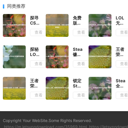
同类推荐
探寻
免费
LOL
CSGO
版王
无法
世界
者荣
购买
查看
查看
查
里的
耀游
鞋
嫣然
戏大
子，
之美
全
游戏
究竟
集，
体验
探秘
Steam
王者
何在
探索
绊脚
LOL
镰刀
荣耀
王者
石及
正在
模
高冷
查看
查看
查
世界
解决
运行
组，
勾魂
无限
办法
的服
开启
使者
精彩
务器
游戏
钟馗
数量
别样
的绝
王者
锁定
Stea
收割
美头
荣耀
Steam
全球
之旅
像
之武
库，
知名
查看
查看
查
狄
保障
游戏
ABO
游戏
平台
恋
资产
的魅
曲，
安全
力解
武狄
之道
析
Copyright Your WebSite.Some Rights Reserved.
同人
https://m.letsvpndownload.com/35969.html
文
https://letsvpndow