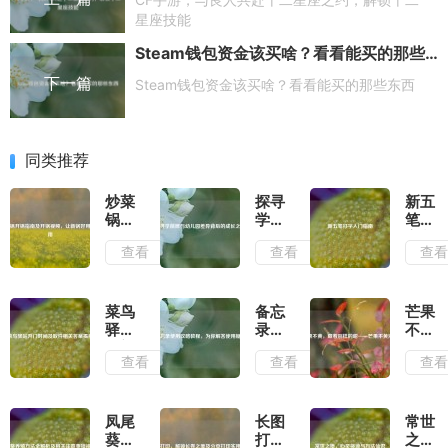
星座技能
Steam钱包资金该买啥？看看能买的那些东西
下一篇
Steam钱包资金该买啥？看看能买的那些东西
同类推荐
炒菜
探寻
新五
锅开
学前
笔打
锅指
班与
字入
查看
查看
查
南及
幼儿
门指
开锅
园差
南
视
异背
频，
后的
菜鸟
备忘
芒果
让新
成长
驿站
录使
不
锅好
之路
开门
用攻
黄，
查看
查看
查
用又
时间
略教
藏着
耐用
及取
程，
别样
件相
为你
的甜
关答
解答
——
凤尾
长图
常世
案揭
使用
芒果
葵养
打
之