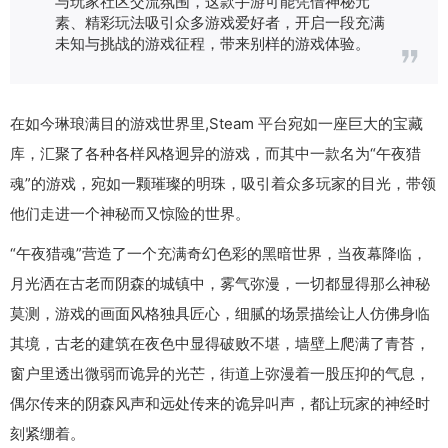
与玩家社区交流氛围，这款手游可能凭借神秘元
素、精彩玩法吸引众多游戏爱好者，开启一段充满
未知与挑战的游戏征程，带来别样的游戏体验。
在如今琳琅满目的游戏世界里,Steam 平台宛如一座巨大的宝藏
库，汇聚了各种各样风格迥异的游戏，而其中一款名为“午夜猎
魂”的游戏，宛如一颗璀璨的明珠，吸引着众多玩家的目光，带领
他们走进一个神秘而又惊险的世界。
“午夜猎魂”营造了一个充满奇幻色彩的黑暗世界，当夜幕降临，
月光洒在古老而阴森的城镇中，雾气弥漫，一切都显得那么神秘
莫测，游戏的画面风格独具匠心，细腻的场景描绘让人仿佛身临
其境，古老的建筑在夜色中显得破败不堪，墙壁上爬满了青苔，
窗户里透出微弱而诡异的光芒，街道上弥漫着一股压抑的气息，
偶尔传来的阴森风声和远处传来的诡异叫声，都让玩家的神经时
刻紧绷着。