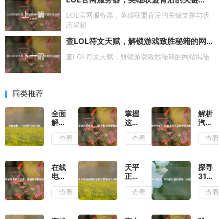
上一篇
LOL官网服务器，英雄联盟背后的关键支撑与状
态揭秘
查LOL符文天赋，解锁游戏致胜秘籍的网站揭秘
下一篇
查LOL符文天赋，解锁游戏致胜秘籍的网站揭秘
同类推荐
全面
掌握
解析
解
这些
汽车
析，
要
Plus
查看
查看
查
一亩
点，
的真
地的
让新
正含
计算
手机
义及
方法
充电
其中
在线
天平
探寻
更耐
文意
电子
正确
313
用
思
签名
使用
含
查看
查看
查
制作
方法
义，
软
及注
平均
件，
意要
血红