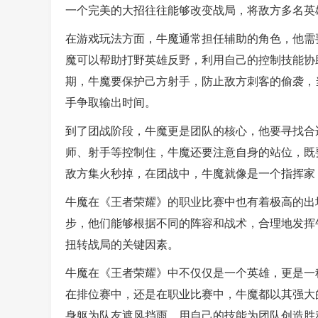
一个完美的大招往往能够改变战局，将敌方多名英
在游戏玩法方面，牛魔通常担任辅助的角色，他需
魔可以帮助打野英雄反野，利用自己的控制技能协
期，牛魔要保护己方射手，防止敌方刺客的偷袭，
手争取输出时间。
到了团战阶段，牛魔更是团队的核心，他要寻找合
师、射手等控制住，牛魔还要注意自身的站位，既
敌方集火秒掉，在团战中，牛魔就像是一个指挥家
牛魔在《王者荣耀》的职业比赛中也有着极高的出
步，他们能够根据不同的阵容和战术，合理地发挥
扭转战局的关键因素。
牛魔在《王者荣耀》中不仅仅是一个英雄，更是一
在排位赛中，还是在职业比赛中，牛魔都以其强大
身躯为队友遮风挡雨，用自己的技能为团队创造胜