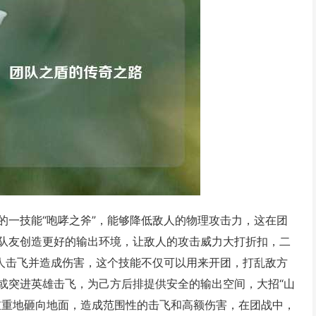
的一技能“咆哮之斧”，能够降低敌人的物理攻击力，这在团
队友创造更好的输出环境，让敌人的攻击威力大打折扣，二
敌人击飞并造成伤害，这个技能不仅可以用来开团，打乱敌方
或突进英雄击飞，为己方后排提供安全的输出空间，大招“山
重重地砸向地面，造成范围性的击飞和高额伤害，在团战中，