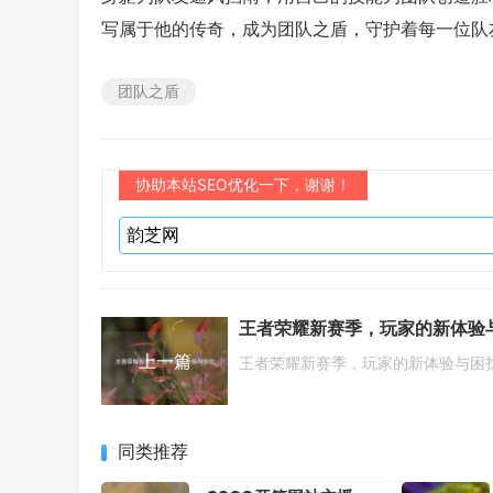
写属于他的传奇，成为团队之盾，守护着每一位队
团队之盾
协助本站SEO优化一下，谢谢！
上一篇
王者荣耀新赛季，玩家的新体验与困
同类推荐