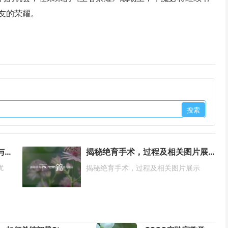
友的荣耀。
王者荣耀新赛季，玩家的新体验与困扰
揭秘绝育手术，过程及相关图片展示
下一篇
扰
揭秘绝育手术，过程及相关图片展示