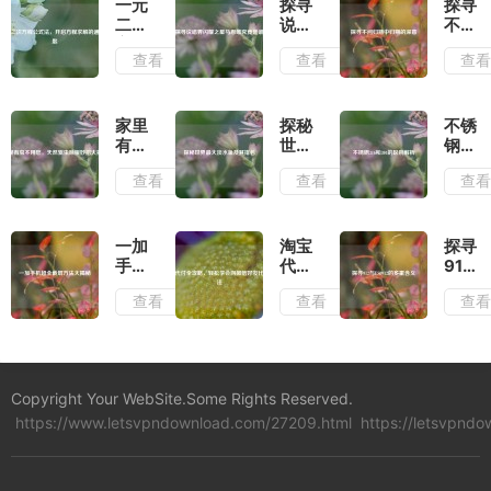
一元
探寻
探寻
二次
说唱
不问
方程
界闪
归期
查看
查看
查
公式
耀之
中归
法，
星马
期的
开启
思唯
深意
方程
究竟
家里
探秘
不锈
求解
是谁
有虫
世界
钢
的通
不用
最大
316
查看
查看
查
用钥
愁，
淡水
和
匙
天然
鱼及
304
驱虫
其排
的区
除根
名
别解
一加
淘宝
探寻
妙招
析
手机
代付
912
大揭
超全
全攻
与
查看
查看
查
秘
截屏
略，
ES09
方法
轻松
的多
大揭
学会
重含
秘
向微
义
信好
Copyright Your WebSite.Some Rights Reserved.
友代
https://www.letsvpndownload.com/27209.html
付方
https://letsvpnd
法