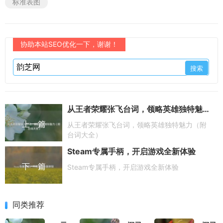
标准表图
协助本站SEO优化一下，谢谢！
从王者荣耀张飞台词，领略英雄独特魅力（附台词大全）
上一篇
从王者荣耀张飞台词，领略英雄独特魅力（附
台词大全）
Steam专属手柄，开启游戏全新体验
下一篇
Steam专属手柄，开启游戏全新体验
同类推荐