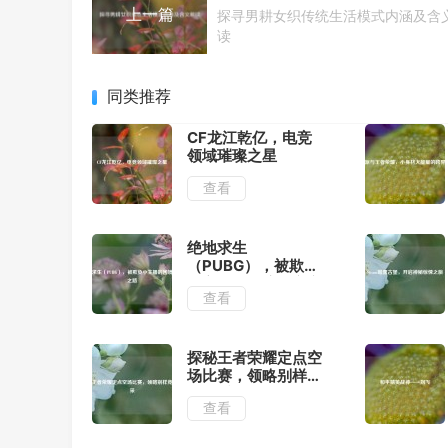
上一篇
探寻男耕女织传统生活模式内涵及含
读
同类推荐
CF龙江乾亿，电竞
领域璀璨之星
查看
绝地求生
（PUBG），被欺负
小主播的困境坚守之
查看
路
探秘王者荣耀定点空
场比赛，领略别样竞
技风采
查看