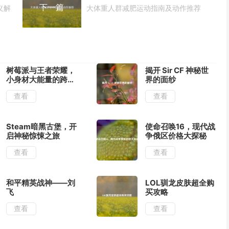
下一篇
义解
大体重人群减肥运动指南及动作推荐
树莓派与王者荣耀，
揭开 Sir CF 神秘世
小身材大能量的跨界
界的面纱
碰撞
查看
查看
Steam暗黑古堡，开
使命召唤16，现代战
启神秘惊悚之旅
争俄区价格大探秘
查看
查看
和平精英战神——刘
LOL驯龙皮肤超全购
飞
买攻略
查看
查看