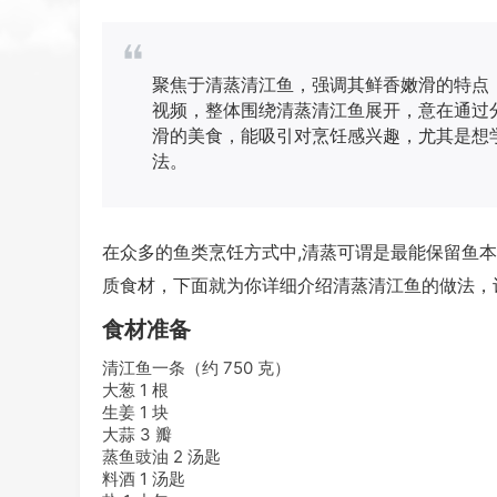
聚焦于清蒸清江鱼，强调其鲜香嫩滑的特点
视频，整体围绕清蒸清江鱼展开，意在通过
滑的美食，能吸引对烹饪感兴趣，尤其是想
法。
在众多的鱼类烹饪方式中,清蒸可谓是最能保留鱼
质食材，下面就为你详细介绍清蒸清江鱼的做法，
食材准备
清江鱼一条（约 750 克）
大葱 1 根
生姜 1 块
大蒜 3 瓣
蒸鱼豉油 2 汤匙
料酒 1 汤匙