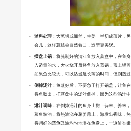
辅料处理
：大葱切成细丝，生姜一半切成薄片，另
会儿，这样葱丝会自然卷曲，造型更美观。
摆盘上锅
：将腌制好的清江鱼放入蒸盘中，在鱼身
入适量的水，大火烧开后将鱼放入蒸锅，盖上锅盖，用
如果鱼比较大，可以适当延长蒸的时间，但别蒸过
倒掉汤汁
：鱼蒸好后，不要急于打开锅盖，让鱼在锅
将鱼取出，把蒸盘中的汤汁倒掉，因为这些汤汁中
淋汁调味
：在倒掉汤汁的鱼身上撒上蒜末、姜末，
蒸鱼豉油，将热油浇在葱姜蒜上，激发出香味，热
将调好的蒸鱼豉油均匀地淋在鱼身上，一道鲜香嫩