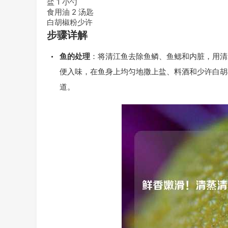
盐 1 小勺
食用油 2 汤匙
白胡椒粉少许
步骤详解
鱼的处理
：将清江鱼去除鱼鳞、鱼鳃和内脏，用清
便入味，在鱼身上均匀地撒上盐、料酒和少许白胡椒粉
道。