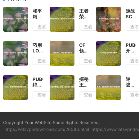
和平
王者
逆战
精英
荣耀
SCAR
携手
健康
圣
查看
查看
查
特斯
礼
诞，
拉，
包，
圣诞
游戏
邀你
惊喜
卖车
与李
来袭
巧用
CF
PUBG
开启
白共
LOL
领紫
开启
新消
赴荣
标记
罗
无后
查看
查看
查
费时
耀征
问
兰，
座方
代
程
号，
开启
法解
剪出
游戏
析
精彩
新体
PUBG，
探秘
逆
作品
验
绝地
王者
战，
求生
荣耀
唱出
查看
查看
查
里的
输入
热血
向左
彩
与感
抉择
蛋，
动的
解锁
演唱
游戏
感言
Copyright Your WebSite.Some Rights Reserved.
别样
https://letsvpndownload.com/26586.html
乐趣
https://www.letsvpnd