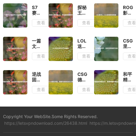
容，欢迎随时告诉我，我将为你生成标题。
S7
探秘
ROG
赛季
王者
影刃
LOL
荣耀
2，
查看
查看
查
炼金
ZDX，
CSG
术士
未知
战场
深度
领域
绝佳
教学
新传
利器
一篇
LOL
CSG
指南
奇
文章
送礼
里猪
助你
条件
叫
查看
查看
查
选好
全方
声，
CF
位解
游戏
戒指
析
中的
别样
逆战
CSGO
和平
乐章
固定
德芙
精英
准
开
世界
查看
查看
查
星，
箱，
赛名
提升
刺激
字，
射击
与惊
赛事
精准
喜交
荣耀
度的
织之
的独
Copyright Your WebSite.Some Rights Reserved.
关键
旅
特标
https://letsvpndownload.com/26438.html
秘籍
https://m.letsvpndown
识