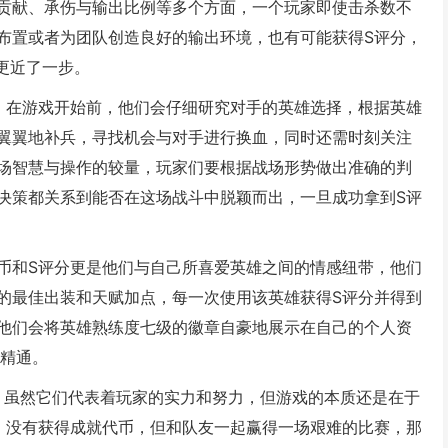
贡献、承伤与输出比例等多个方面，一个玩家即使击杀数不
布置或者为团队创造良好的输出环境，也有可能获得S评分，
更近了一步。
，在游戏开始前，他们会仔细研究对手的英雄选择，根据英雄
翼翼地补兵，寻找机会与对手进行换血，同时还需时刻关注
场智慧与操作的较量，玩家们要根据战场形势做出准确的判
决策都关系到能否在这场战斗中脱颖而出，一旦成功拿到S评
币和S评分更是他们与自己所喜爱英雄之间的情感纽带，他们
的最佳出装和天赋加点，每一次使用该英雄获得S评分并得到
他们会将英雄熟练度七级的徽章自豪地展示在自己的个人资
和精通。
义，虽然它们代表着玩家的实力和努力，但游戏的本质还是在于
，没有获得成就代币，但和队友一起赢得一场艰难的比赛，那