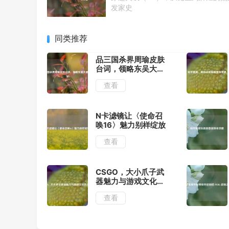
发家史
同类推荐
品三国杀界周瑜皮肤
台词，领略东吴大都
督风采
查看
N卡滤镜让〈使命召
唤16〉魅力别样绽放
查看
CSGO，大小爪子武
器魅力与游戏文化的
交融
查看