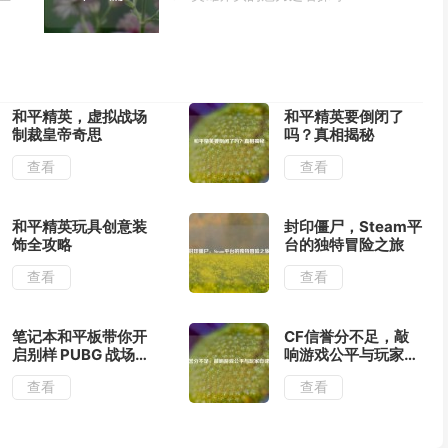
和平精英，虚拟战场
和平精英要倒闭了
制裁皇帝奇思
吗？真相揭秘
查看
查看
和平精英玩具创意装
封印僵尸，Steam平
饰全攻略
台的独特冒险之旅
查看
查看
笔记本和平板带你开
CF信誉分不足，敲
启别样 PUBG 战场之
响游戏公平与玩家自
旅
律警钟
查看
查看