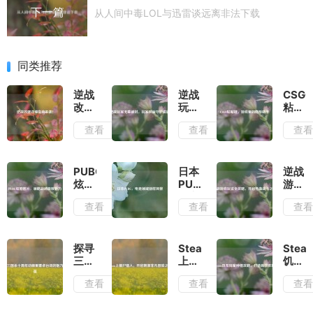
下一篇
从人间中毒LOL与迅雷谈远离非法下载
同类推荐
逆战
逆战
CSG
改建
玩家
粘贴
详细
无辜
键，
查看
查看
查
指南
被
游戏
来
封，
里的
袭！
玩家
隐形
权益
助手
PUBG
日本
逆战
守护
炫酷
PUBG，
游戏
成谜
图
电竞
玩法
查看
查看
查
片，
领域
全攻
领略
别样
略，
战场
风景
开启
极致
热血
探寻
Steam
Stea
魅力
战斗
三国
上僵
饥荒
之旅
杀十
尸猎
批量
查看
查看
查
周年
人，
种植
动画
开启
攻
里董
刺激
略，