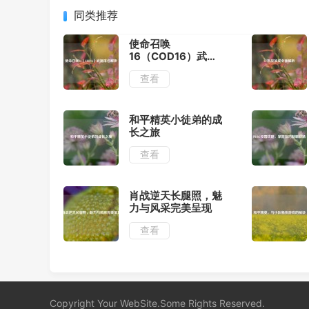
同类推荐
使命召唤
16（COD16）武器
排名解析
查看
和平精英小徒弟的成
长之旅
查看
肖战逆天长腿照，魅
力与风采完美呈现
查看
Copyright Your WebSite.Some Rights Reserved.