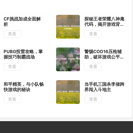
CF挑战加成全面解
探秘王者荣耀八神庵
析
代码，揭开游戏背后
神秘世界的面纱
查看
查看
PUBG投雷攻略，掌
警惕COD16压枪辅
握技巧制霸战场
助，破坏游戏公平的
毒瘤
查看
查看
和平精英，与小队畅
当手机三国杀李傕跨
快游戏的秘诀
界闯入斗地主
查看
查看